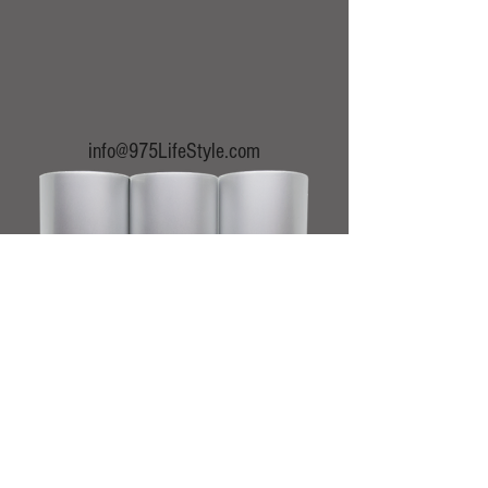
info@975LifeStyle.com